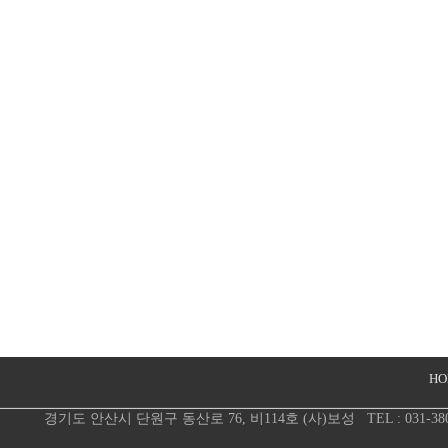
HO
경기도 안산시 단원구 동산로 76, 비114호 (사)보성
TEL :
031-38