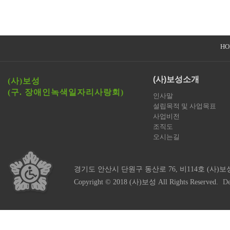
HO
(사)보성소개
(사)보성
(구. 장애인녹색일자리사랑회)
인사말
설립목적 및 사업목표
사업비전
조직도
오시는길
경기도 안산시 단원구 동산로 76, 비114호 (사)보
Copyright © 2018 (사)보성 All Rights Reserved.
De