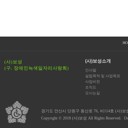
HO
(사)보성소개
(사)보성
(구. 장애인녹색일자리사랑회)
인사말
설립목적 및 사업목표
사업비전
조직도
오시는길
경기도 안산시 단원구 동산로 76, 비114호 (사)보
Copyright © 2018 (사)보성 All Rights Reserved.
De