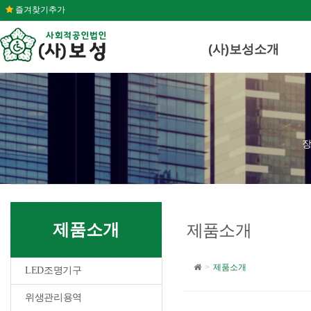
즐겨찾기추가
(사)보성소개
장
제품소개
제품소개
제품소개
LED조명기구
위생관리용역