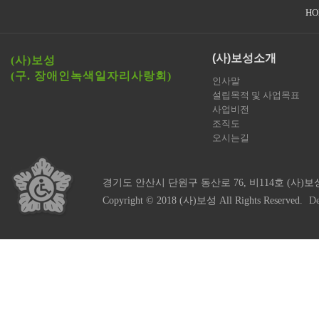
HO
(사)보성소개
(사)보성
(구. 장애인녹색일자리사랑회)
인사말
설립목적 및 사업목표
사업비전
조직도
오시는길
경기도 안산시 단원구 동산로 76, 비114호 (사)보
Copyright © 2018 (사)보성 All Rights Reserved.
De