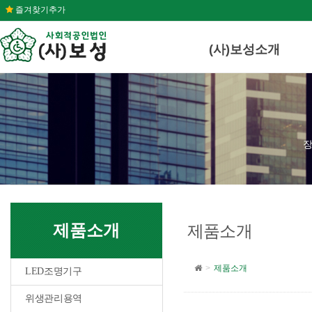
즐겨찾기추가
(사)보성소개
장
제품소개
제품소개
제품소개
LED조명기구
위생관리용역